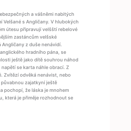
 nebezpečných a vášněmi nabitých
emí Velšané s Angličany. V hlubokých
m útesu připravují velšští rebelové
anějším zastáncům velšské
 Angličany z duše nenávidí.
 anglického hradního pána, se
losti ještě jako dítě souhrou náhod
napětí se karta náhle obrací. Z
 Zvítězí odvěká nenávist, nebo
 půvabnou zajatkyní ještě
 a pochopí, že láska je mnohem
u, která je přiměje rozhodnout se