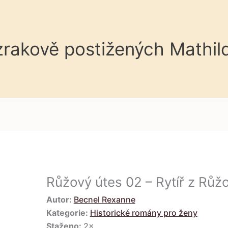
 zrakově postižených Mathil
Růžový útes 02 – Rytíř z Růž
Autor:
Becnel Rexanne
Kategorie:
Historické romány pro ženy
Staženo:
2×