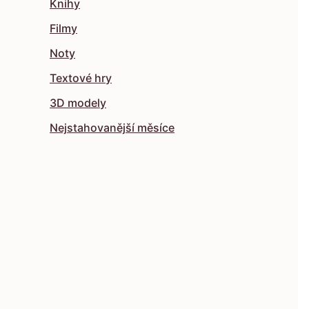
Knihy
Filmy
Noty
Textové hry
3D modely
Nejstahovanější měsíce