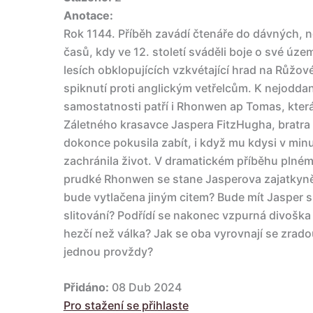
Anotace:
Rok 1144. Příběh zavádí čtenáře do dávných,
časů, kdy ve 12. století sváděli boje o své úz
lesích obklopujících vzkvétající hrad na Růžové
spiknutí proti anglickým vetřelcům. K nejodd
samostatnosti patří i Rhonwen ap Tomas, která
Záletného krasavce Jaspera FitzHugha, bratra
dokonce pokusila zabít, i když mu kdysi v minu
zachránila život. V dramatickém příběhu plném 
prudké Rhonwen se stane Jasperova zajatkyně.
bude vytlačena jiným citem? Bude mít Jasper s
slitování? Podřídí se nakonec vzpurná divoška
hezčí než válka? Jak se oba vyrovnají se zrado
jednou provždy?
Přidáno:
08 Dub 2024
Pro stažení se přihlaste