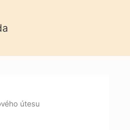
da
ového útesu