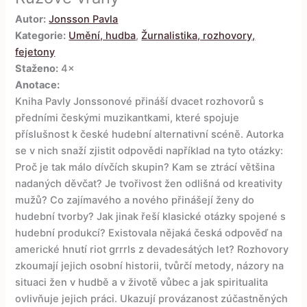
Autor:
Jonsson Pavla
Kategorie:
Umění, hudba
,
Žurnalistika, rozhovory,
fejetony
Staženo:
4×
Anotace:
Kniha Pavly Jonssonové přináší dvacet rozhovorů s
předními českými muzikantkami, které spojuje
příslušnost k české hudební alternativní scéně. Autorka
se v nich snaží zjistit odpovědi například na tyto otázky:
Proč je tak málo dívčích skupin? Kam se ztrácí většina
nadaných děvčat? Je tvořivost žen odlišná od kreativity
mužů? Co zajímavého a nového přinášejí ženy do
hudební tvorby? Jak jinak řeší klasické otázky spojené s
hudební produkcí? Existovala nějaká česká odpověď na
americké hnutí riot grrrls z devadesátých let? Rozhovory
zkoumají jejich osobní historii, tvůrčí metody, názory na
situaci žen v hudbě a v životě vůbec a jak spiritualita
ovlivňuje jejich práci. Ukazují provázanost zúčastněných