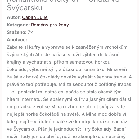
Švýcarsku
Autor:
Caplin Julie
Kategorie:
Romány pro ženy
Staženo:
7×
Anotace:
Zabalte si kufry a vypravte se k zasněženým vrcholkům
švýcarských Alp. Je načase si užít výhled do krásné
krajiny a vychutnat si přitom sametovou horkou
čokoládu, výborné sýry a úžasnou romantiku. Mina věří,
že šálek horké čokolády dokáže vyřešit všechny trable. A
právě to teď potřebuje. Má za sebou totiž pořádný trapas
– její poslední milostná eskapáda se stala okamžitým
hitem internetu. Se sbalenými kufry a jasným cílem dát si
do pořádku život se Mina rozhodne utopit svůj žal v té
nejlepší horké čokoládě na světě. A Mina moc dobře ví,
kde ji najít – v útulné chatě své kmotry, která se nachází
ve Švýcarsku. Plán je jednoduchý: litry čokolády, žádní
muži. Tedy jen do chvíle, než ho zkomplikuje neznámý