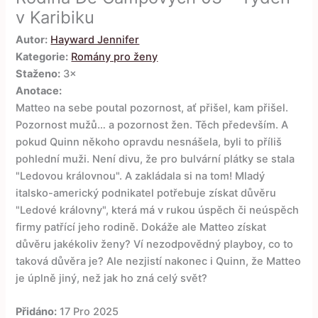
v Karibiku
Autor:
Hayward Jennifer
Kategorie:
Romány pro ženy
Staženo:
3×
Anotace:
Matteo na sebe poutal pozornost, ať přišel, kam přišel.
Pozornost mužů… a pozornost žen. Těch především. A
pokud Quinn někoho opravdu nesnášela, byli to příliš
pohlední muži. Není divu, že pro bulvární plátky se stala
"Ledovou královnou". A zakládala si na tom! Mladý
italsko-americký podnikatel potřebuje získat důvěru
"Ledové královny", která má v rukou úspěch či neúspěch
firmy patřící jeho rodině. Dokáže ale Matteo získat
důvěru jakékoliv ženy? Ví nezodpovědný playboy, co to
taková důvěra je? Ale nezjistí nakonec i Quinn, že Matteo
je úplně jiný, než jak ho zná celý svět?
Přidáno:
17 Pro 2025