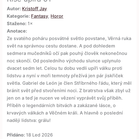
Autor:
Kristoff Jay
Kategorie:
Fantasy
,
Horor
Staženo:
1×
Anotace:
Ze svatého poháru posvátné světlo povstane, Věrná ruka
svět na správnou cestu dostane. A pod dohledem
sedmera mučedníků očí pak pouhý člověk nekonečnou
noc skončí. Od posledního východu slunce uplynulo
dvacet sedm let. Celou tu dobu vedli upíři válku proti
lidstvu a nyní v moři temnoty přežívá jen pár jiskřiček
světla. Gabriel de León je člen Stříbrného řádu, který měl
bránit svět před stvořeními noci. Z bratrstva však zbyl už
jen on a teď je nucen ve vězení vyprávět svůj příběh.
Příběh o legendárních bitvách a zakázané lásce, o
krvavých válkách a Věčném králi. A hlavně o poslední
naději lidstva: grálu!
Přidáno:
18 Led 2026