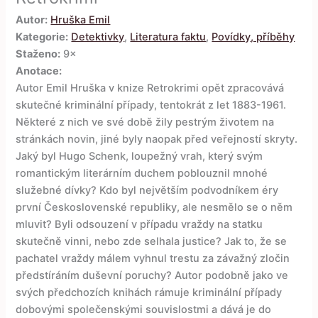
Autor:
Hruška Emil
Kategorie:
Detektivky
,
Literatura faktu
,
Povídky, příběhy
Staženo:
9×
Anotace:
Autor Emil Hruška v knize Retrokrimi opět zpracovává
skutečné kriminální případy, tentokrát z let 1883-1961.
Některé z nich ve své době žily pestrým životem na
stránkách novin, jiné byly naopak před veřejností skryty.
Jaký byl Hugo Schenk, loupežný vrah, který svým
romantickým literárním duchem poblouznil mnohé
služebné dívky? Kdo byl největším podvodníkem éry
první Československé republiky, ale nesmělo se o něm
mluvit? Byli odsouzení v případu vraždy na statku
skutečně vinni, nebo zde selhala justice? Jak to, že se
pachatel vraždy málem vyhnul trestu za závažný zločin
předstíráním duševní poruchy? Autor podobně jako ve
svých předchozích knihách rámuje kriminální případy
dobovými společenskými souvislostmi a dává je do