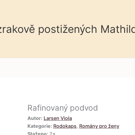
 zrakově postižených Mathil
Rafinovaný podvod
Autor:
Larsen Viola
Kategorie:
Rodokaps
,
Romány pro ženy
Staženo:
2×