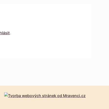
hlásit
.