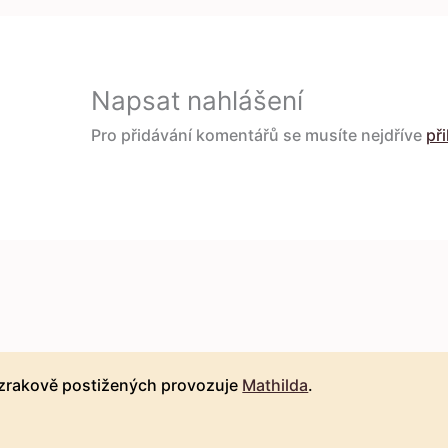
Napsat nahlášení
Pro přidávání komentářů se musíte nejdříve
při
 zrakově postižených provozuje
Mathilda
.