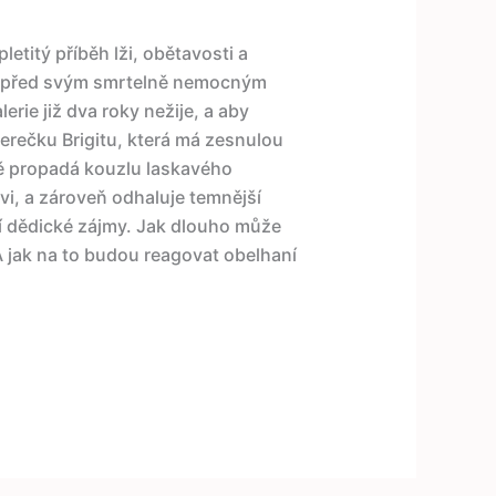
titý příběh lži, obětavosti a
á před svým smrtelně nemocným
rie již dva roky nežije, a aby
erečku Brigitu, která má zesnulou
ně propadá kouzlu laskavého
vi, a zároveň odhaluje temnější
í dědické zájmy. Jak dlouho může
A jak na to budou reagovat obelhaní