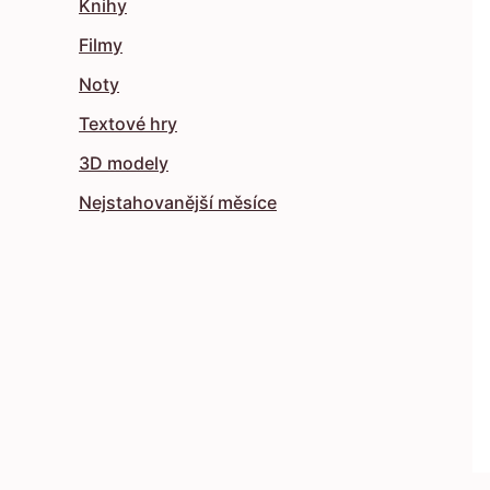
Knihy
Filmy
Noty
Textové hry
3D modely
Nejstahovanější měsíce