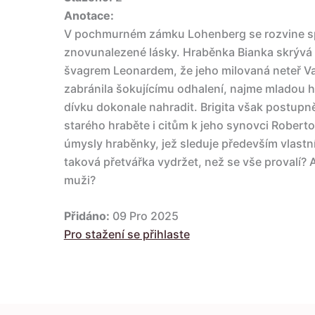
Anotace:
V pochmurném zámku Lohenberg se rozvine sple
znovunalezené lásky. Hraběnka Bianka skrýv
švagrem Leonardem, že jeho milovaná neteř Vale
zabránila šokujícímu odhalení, najme mladou h
dívku dokonale nahradit. Brigita však postup
starého hraběte i citům k jeho synovci Roberto
úmysly hraběnky, jež sleduje především vlastn
taková přetvářka vydržet, než se vše provalí? 
muži?
Přidáno:
09 Pro 2025
Pro stažení se přihlaste