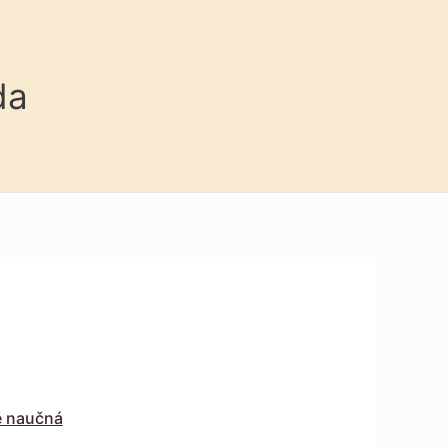
da
ě naučná