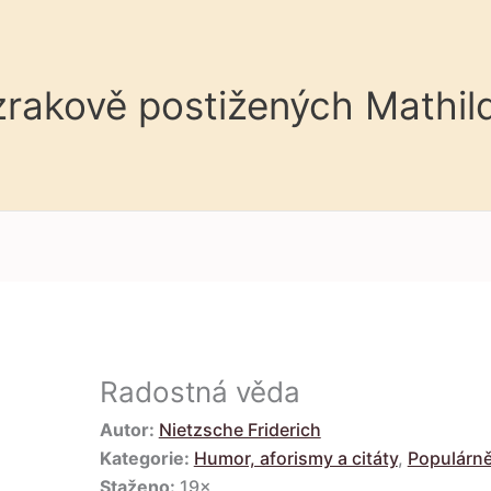
 zrakově postižených Mathil
Radostná věda
Autor:
Nietzsche Friderich
Kategorie:
Humor, aforismy a citáty
,
Populárn
Staženo:
19×