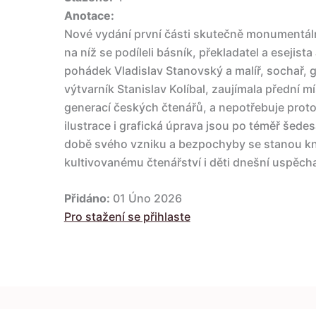
Anotace:
Nové vydání první části skutečně monumentáln
na níž se podíleli básník, překladatel a esejista
pohádek Vladislav Stanovský a malíř, sochař, gr
výtvarník Stanislav Kolíbal, zaujímala přední 
generací českých čtenářů, a nepotřebuje proto 
ilustrace i grafická úprava jsou po téměř šedes
době svého vzniku a bezpochyby se stanou kni
kultivovanému čtenářství i děti dnešní uspěch
Přidáno:
01 Úno 2026
Pro stažení se přihlaste