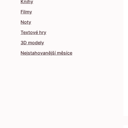
Knihy
Filmy
Noty
Textové hry
3D modely
Nejstahovanější měsíce