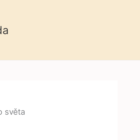
da
o světa