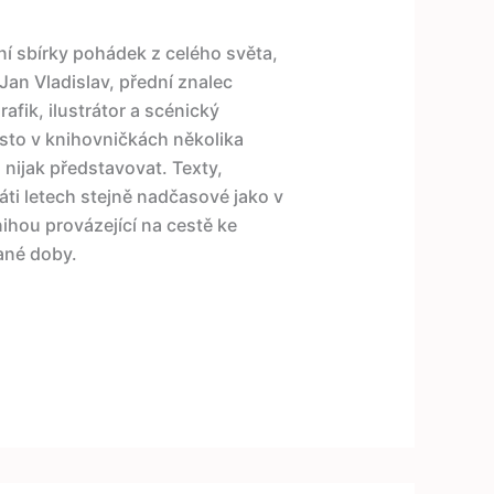
í sbírky pohádek z celého světa,
 Jan Vladislav, přední znalec
afik, ilustrátor a scénický
místo v knihovničkách několika
nijak představovat. Texty,
áti letech stejně nadčasové jako v
hou provázející na cestě ke
ané doby.