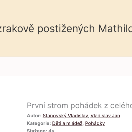
 zrakově postižených Mathil
První strom pohádek z celéh
Autor:
Stanovský Vladislav
,
Vladislav Jan
Kategorie:
Děti a mládež
,
Pohádky
Staženo:
4×