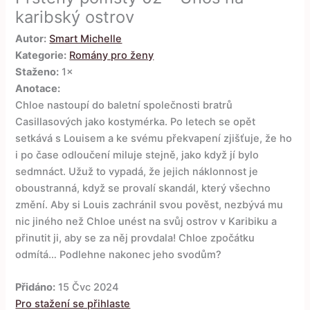
karibský ostrov
Autor:
Smart Michelle
Kategorie:
Romány pro ženy
Staženo:
1×
Anotace:
Chloe nastoupí do baletní společnosti bratrů
Casillasových jako kostymérka. Po letech se opět
setkává s Louisem a ke svému překvapení zjišťuje, že ho
i po čase odloučení miluje stejně, jako když jí bylo
sedmnáct. Užuž to vypadá, že jejich náklonnost je
oboustranná, když se provalí skandál, který všechno
změní. Aby si Louis zachránil svou pověst, nezbývá mu
nic jiného než Chloe unést na svůj ostrov v Karibiku a
přinutit ji, aby se za něj provdala! Chloe zpočátku
odmítá… Podlehne nakonec jeho svodům?
Přidáno:
15 Čvc 2024
Pro stažení se přihlaste