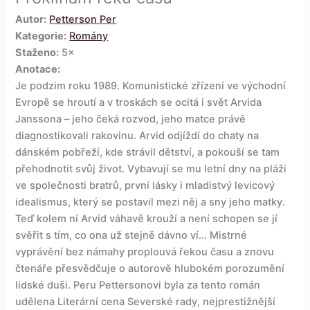
Autor:
Petterson Per
Kategorie:
Romány
Staženo:
5×
Anotace:
Je podzim roku 1989. Komunistické zřízení ve východní
Evropě se hroutí a v troskách se ocitá i svět Arvida
Janssona – jeho čeká rozvod, jeho matce právě
diagnostikovali rakovinu. Arvid odjíždí do chaty na
dánském pobřeží, kde strávil dětství, a pokouší se tam
přehodnotit svůj život. Vybavují se mu letní dny na pláži
ve společnosti bratrů, první lásky i mladistvý levicový
idealismus, který se postavil mezi něj a sny jeho matky.
Teď kolem ní Arvid váhavě krouží a není schopen se jí
svěřit s tím, co ona už stejně dávno ví... Mistrné
vyprávění bez námahy proplouvá řekou času a znovu
čtenáře přesvědčuje o autorově hlubokém porozumění
lidské duši. Peru Pettersonovi byla za tento román
udělena Literární cena Severské rady, nejprestižnější