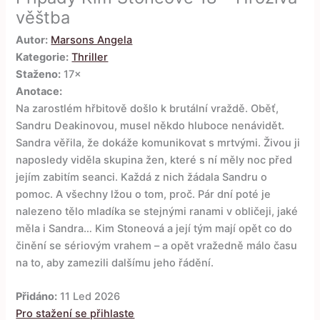
věštba
Autor:
Marsons Angela
Kategorie:
Thriller
Staženo:
17×
Anotace:
Na zarostlém hřbitově došlo k brutální vraždě. Oběť,
Sandru Deakinovou, musel někdo hluboce nenávidět.
Sandra věřila, že dokáže komunikovat s mrtvými. Živou ji
naposledy viděla skupina žen, které s ní měly noc před
jejím zabitím seanci. Každá z nich žádala Sandru o
pomoc. A všechny lžou o tom, proč. Pár dní poté je
nalezeno tělo mladíka se stejnými ranami v obličeji, jaké
měla i Sandra… Kim Stoneová a její tým mají opět co do
činění se sériovým vrahem – a opět vražedně málo času
na to, aby zamezili dalšímu jeho řádění.
Přidáno:
11 Led 2026
Pro stažení se přihlaste