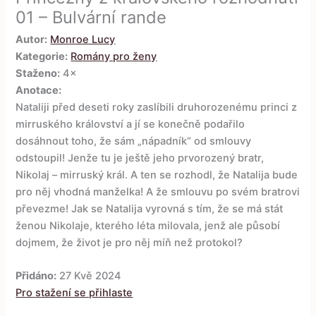
01 – Bulvární rande
Autor:
Monroe Lucy
Kategorie:
Romány pro ženy
Staženo:
4×
Anotace:
Nataliji před deseti roky zaslíbili druhorozenému princi z
mirruského království a jí se konečně podařilo
dosáhnout toho, že sám „nápadník“ od smlouvy
odstoupil! Jenže tu je ještě jeho prvorozený bratr,
Nikolaj – mirruský král. A ten se rozhodl, že Natalija bude
pro něj vhodná manželka! A že smlouvu po svém bratrovi
převezme! Jak se Natalija vyrovná s tím, že se má stát
ženou Nikolaje, kterého léta milovala, jenž ale působí
dojmem, že život je pro něj míň než protokol?
Přidáno:
27 Kvě 2024
Pro stažení se přihlaste