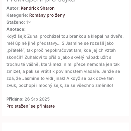
Autor:
Kendrick Sharon
Kategorie:
Romány pro ženy
Staženo:
1×
Anotace:
Když šejk Zuhal procházel tou brankou a klepal na dveře,
měl úplně jiné představy… S Jasmine se rozešli jako
„přátelé“, tak proč nepokračovat tam, kde jejich vztah
skončil? Zuhalovi to přišlo jako skvělý nápad: užít si
trochu té vášně, která mezi nimi přece nemohla jen tak
zmizet, a pak se vrátit k povinnostem vladaře. Jenže se
zdá, že Jasmine to vidí jinak! A když se pak ozve ten
zvuk, pochopí i mocný šejk, že se všechno změnilo!
Přidáno:
26 Srp 2025
Pro stažení se přihlaste