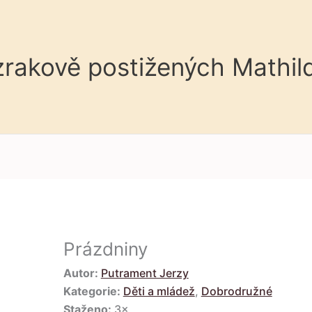
 zrakově postižených Mathil
Prázdniny
Autor:
Putrament Jerzy
Kategorie:
Děti a mládež
,
Dobrodružné
Staženo:
3×