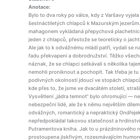
Anotace:
Bylo to dva roky po válce, kdy z Varšavy vyjel
šestnáctiletých chlapců k Mazurským jezerům. 
mahagonem vykládaná přepychová plachetnice
jeden z chlapců, přestože se teoreticky o jachti
Ale jak to k odvážnému mládí patří, vydali se n
řadu překvapení a dobrodružství. Těžko všechn
náznak, že se chlapci setkávali s několika taj
nemohli proniknout a pochopit. Tak třeba je t
podivných okolností jdoucí ve stopách chlapců 
kde přes to, že jsme ve dvacátém století, stra
Vysvětlení „jádra temnot“ bylo ohromující — nej
nebezpeční lidé, ale že k němu největším dílem
odvážných, romantický a nepraktický Ondřejek
nepředpokládal takovou statečnost a hrdinství.
Putramentova kniha. Jak to u prázdninového r
prostoupena jiskřivým, rozesmávajícím humo