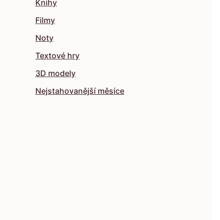
Knihy
Filmy
Noty
Textové hry
3D modely
Nejstahovanější měsíce