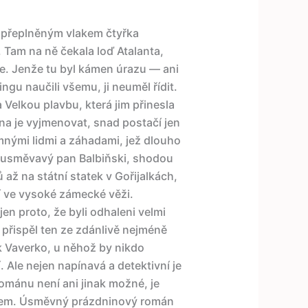
a přeplněným vlakem čtyřka
Tam na ně čekala loď Atalanta,
. Jenže tu byl kámen úrazu — ani
ngu naučili všemu, ji neuměl řídit.
a Velkou plavbu, která jim přinesla
a je vyjmenovat, snad postačí jen
emnými lidmi a záhadami, jež dlouho
u usměvavý pan Balbiňski, shodou
až na státní statek v Gořijalkách,
ší ve vysoké zámecké věži.
en proto, že byli odhaleni velmi
 přispěl ten ze zdánlivě nejméně
 Vaverko, u něhož by nikdo
 Ale nejen napínavá a detektivní je
ománu není ani jinak možné, je
rem. Úsměvný prázdninový román