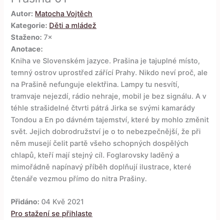
Autor:
Matocha Vojtěch
Kategorie:
Děti a mládež
Staženo:
7×
Anotace:
Kniha ve Slovenském jazyce. Prašina je tajuplné místo,
temný ostrov uprostřed zářící Prahy. Nikdo neví proč, ale
na Prašině nefunguje elektřina. Lampy tu nesvítí,
tramvaje nejezdí, rádio nehraje, mobil je bez signálu. A v
téhle strašidelné čtvrti pátrá Jirka se svými kamarády
Tondou a En po dávném tajemství, které by mohlo změnit
svět. Jejich dobrodružství je o to nebezpečnější, že při
něm musejí čelit partě všeho schopných dospělých
chlapů, kteří mají stejný cíl. Foglarovsky laděný a
mimořádně napínavý příběh doplňují ilustrace, které
čtenáře vezmou přímo do nitra Prašiny.
Přidáno:
04 Kvě 2021
Pro stažení se přihlaste