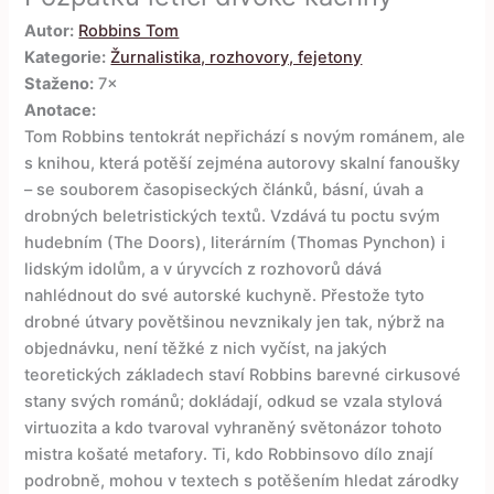
Autor:
Robbins Tom
Kategorie:
Žurnalistika, rozhovory, fejetony
Staženo:
7×
Anotace:
Tom Robbins tentokrát nepřichází s novým románem, ale
s knihou, která potěší zejména autorovy skalní fanoušky
– se souborem časopiseckých článků, básní, úvah a
drobných beletristických textů. Vzdává tu poctu svým
hudebním (The Doors), literárním (Thomas Pynchon) i
lidským idolům, a v úryvcích z rozhovorů dává
nahlédnout do své autorské kuchyně. Přestože tyto
drobné útvary povětšinou nevznikaly jen tak, nýbrž na
objednávku, není těžké z nich vyčíst, na jakých
teoretických základech staví Robbins barevné cirkusové
stany svých románů; dokládají, odkud se vzala stylová
virtuozita a kdo tvaroval vyhraněný světonázor tohoto
mistra košaté metafory. Ti, kdo Robbinsovo dílo znají
podrobně, mohou v textech s potěšením hledat zárodky