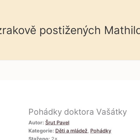
 zrakově postižených Mathil
Pohádky doktora Vašátky
Autor:
Šrut Pavel
Kategorie:
Děti a mládež
,
Pohádky
Staženo:
2×