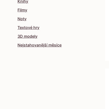
Knihy
Filmy
Noty
Textové hry
3D modely
Nejstahovanější měsíce