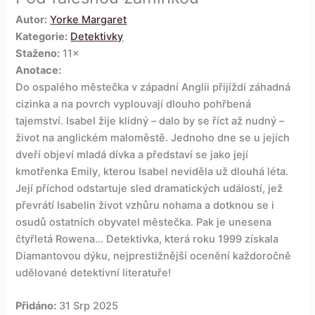
Autor:
Yorke Margaret
Kategorie:
Detektivky
Staženo:
11×
Anotace:
Do ospalého městečka v západní Anglii přijíždí záhadná
cizinka a na povrch vyplouvají dlouho pohřbená
tajemství. Isabel žije klidný – dalo by se říct až nudný –
život na anglickém maloměstě. Jednoho dne se u jejích
dveří objeví mladá dívka a představí se jako její
kmotřenka Emily, kterou Isabel neviděla už dlouhá léta.
Její příchod odstartuje sled dramatických událostí, jež
převrátí Isabelin život vzhůru nohama a dotknou se i
osudů ostatních obyvatel městečka. Pak je unesena
čtyřletá Rowena… Detektivka, která roku 1999 získala
Diamantovou dýku, nejprestižnější ocenění každoročně
udělované detektivní literatuře!
Přidáno:
31 Srp 2025