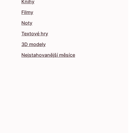
Knihy
Filmy
Noty
Textové hry
3D modely
Nejstahovanější měsíce