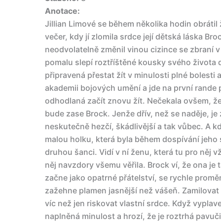
Anotace:
Jillian Limové se během několika hodin obrátil
večer, kdy jí zlomila srdce její dětská láska Broc
neodvolatelně změnil vinou cizince se zbraní v r
pomalu slepí roztříštěné kousky svého života
připravená přestat žít v minulosti plné bolesti 
akademii bojových umění a jde na první rande p
odhodlaná začít znovu žít. Nečekala ovšem, že
bude zase Brock. Jenže dřív, než se naděje, je 
neskutečně hezčí, škádlivější a tak vůbec. A kdy
malou holku, která byla během dospívání jeho 
druhou šanci. Vidí v ní ženu, která tu pro něj 
něj navzdory všemu věřila. Brock ví, že ona je t
začne jako opatrné přátelství, se rychle promění
zažehne plamen jasnější než vášeň. Zamilovat
víc než jen riskovat vlastní srdce. Když vypl
naplněná minulost a hrozí, že je roztrhá pavuč