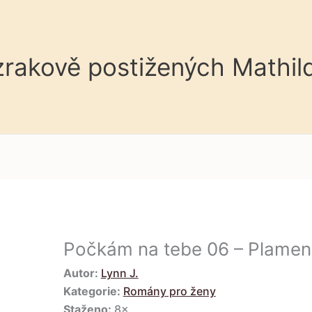
 zrakově postižených Mathil
Počkám na tebe 06 – Plamen
Autor:
Lynn J.
Kategorie:
Romány pro ženy
Staženo:
8×