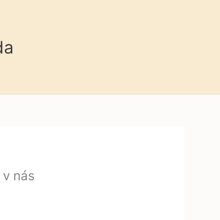
da
 v nás