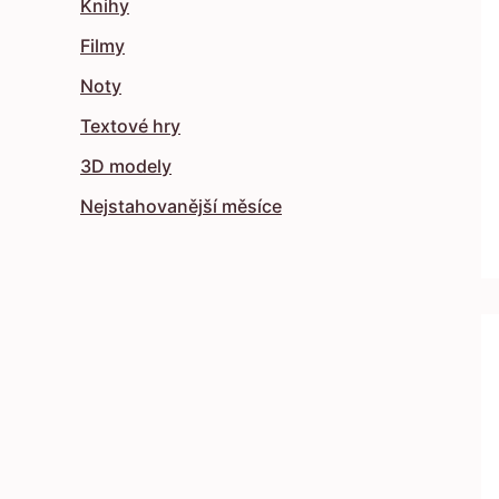
Knihy
Filmy
Noty
Textové hry
3D modely
Nejstahovanější měsíce