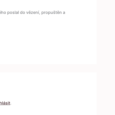
rého poslal do vězení, propuštěn a
hlásit
.