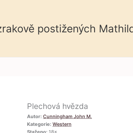
 zrakově postižených Mathil
Plechová hvězda
Autor:
Cunningham John M.
Kategorie:
Western
Staženo:
18×