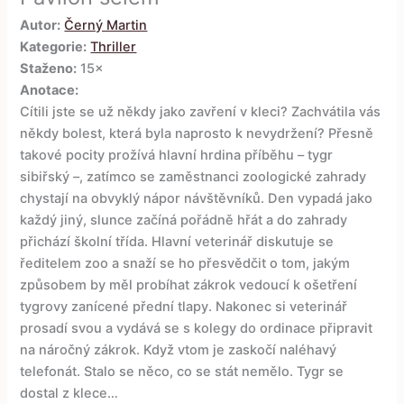
Autor:
Černý Martin
Kategorie:
Thriller
Staženo:
15×
Anotace:
Cítili jste se už někdy jako zavření v kleci? Zachvátila vás
někdy bolest, která byla naprosto k nevydržení? Přesně
takové pocity prožívá hlavní hrdina příběhu – tygr
sibiřský –, zatímco se zaměstnanci zoologické zahrady
chystají na obvyklý nápor návštěvníků. Den vypadá jako
každý jiný, slunce začíná pořádně hřát a do zahrady
přichází školní třída. Hlavní veterinář diskutuje se
ředitelem zoo a snaží se ho přesvědčit o tom, jakým
způsobem by měl probíhat zákrok vedoucí k ošetření
tygrovy zanícené přední tlapy. Nakonec si veterinář
prosadí svou a vydává se s kolegy do ordinace připravit
na náročný zákrok. Když vtom je zaskočí naléhavý
telefonát. Stalo se něco, co se stát nemělo. Tygr se
dostal z klece…