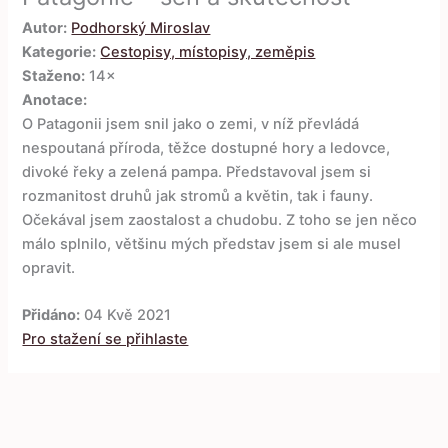
Autor:
Podhorský Miroslav
Kategorie:
Cestopisy, místopisy, zeměpis
Staženo:
14×
Anotace:
O Patagonii jsem snil jako o zemi, v níž převládá
nespoutaná příroda, těžce dostupné hory a ledovce,
divoké řeky a zelená pampa. Představoval jsem si
rozmanitost druhů jak stromů a květin, tak i fauny.
Očekával jsem zaostalost a chudobu. Z toho se jen něco
málo splnilo, většinu mých představ jsem si ale musel
opravit.
Přidáno:
04 Kvě 2021
Pro stažení se přihlaste