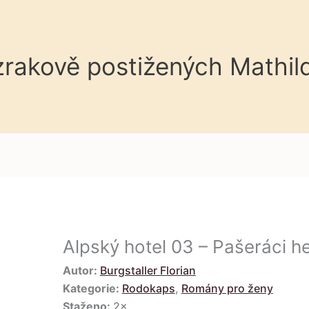
 zrakově postižených Mathil
Alpský hotel 03 – Pašeráci h
Autor:
Burgstaller Florian
Kategorie:
Rodokaps
,
Romány pro ženy
Staženo:
2×