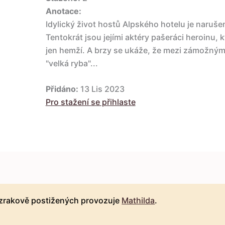
Anotace:
Idylický život hostů Alpského hotelu je naruše
Tentokrát jsou jejími aktéry pašeráci heroinu, 
jen hemží. A brzy se ukáže, že mezi zámožnými
"velká ryba"...
Přidáno:
13 Lis 2023
Pro stažení se přihlaste
 zrakově postižených provozuje
Mathilda
.