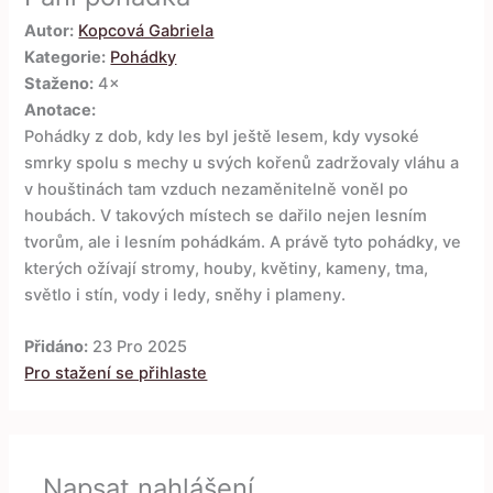
Autor:
Kopcová Gabriela
Kategorie:
Pohádky
Staženo:
4×
Anotace:
Pohádky z dob, kdy les byl ještě lesem, kdy vysoké
smrky spolu s mechy u svých kořenů zadržovaly vláhu a
v houštinách tam vzduch nezaměnitelně voněl po
houbách. V takových místech se dařilo nejen lesním
tvorům, ale i lesním pohádkám. A právě tyto pohádky, ve
kterých ožívají stromy, houby, květiny, kameny, tma,
světlo i stín, vody i ledy, sněhy i plameny.
Přidáno:
23 Pro 2025
Pro stažení se přihlaste
Napsat nahlášení