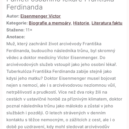
Ferdinanda
Autor:
Eisenmenger Victor
Kategorie:
Biografie a memoáry
,
Historie
,
Literatura faktu
Staženo:
11×
Anotace:
Muž, který zachránil život arcivévody Františka
Ferdinanda, budoucího následníka trůnu, byl skromný
vědec a doktor medicíny Victor Eisenmenger. Do
arcivévodových služeb vstoupil jako jeho osobní lékař.
Tuberkulóza Františka Ferdinanda zabije stejně jako
kdysi jeho matku? Doktor Eisenmenger musel bojovat
nejen s nemocí, ale i s arcivévodovou nezlomnou vůlí,
netrpělivostí a prudkostí. Více než dva roky žili na
cestách v ustavičné honbě za příznivým klimatem, doktor
poznal následníka trůnu jako málokdo a zůstal v jeho
službách i později. O letech strávených v denním
kontaktu s těžce nemocným, o zážitcích z cest, ale i o
době po uzdravení, kdy mohl sledovat arcivévodův