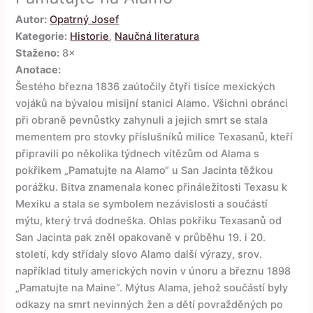
Autor:
Opatrný Josef
Kategorie:
Historie
,
Naučná literatura
Staženo:
8×
Anotace:
Šestého března 1836 zaútočily čtyři tisíce mexických
vojáků na bývalou misijní stanici Alamo. Všichni obránci
při obraně pevnůstky zahynuli a jejich smrt se stala
mementem pro stovky příslušníků milice Texasanů, kteří
připravili po několika týdnech vítězům od Alama s
pokřikem „Pamatujte na Alamo“ u San Jacinta těžkou
porážku. Bitva znamenala konec přináležitosti Texasu k
Mexiku a stala se symbolem nezávislosti a součástí
mýtu, který trvá dodneška. Ohlas pokřiku Texasanů od
San Jacinta pak zněl opakovaně v průběhu 19. i 20.
století, kdy střídaly slovo Alamo další výrazy, srov.
například tituly amerických novin v únoru a březnu 1898
„Pamatujte na Maine“. Mýtus Alama, jehož součástí byly
odkazy na smrt nevinných žen a dětí povražděných po