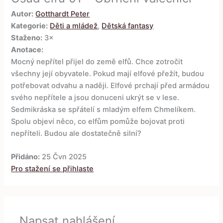
Autor:
Gotthardt Peter
Kategorie:
Děti a mládež
,
Dětská fantasy
Staženo:
3×
Anotace:
Mocný nepřítel přijel do země elfů. Chce zotročit
všechny její obyvatele. Pokud mají elfové přežít, budou
potřebovat odvahu a naději. Elfové prchají před armádou
svého nepřítele a jsou donuceni ukrýt se v lese.
Sedmikráska se spřátelí s mladým elfem Chmelíkem.
Spolu objeví něco, co elfům pomůže bojovat proti
nepříteli. Budou ale dostatečně silní?
Přidáno:
25 Čvn 2025
Pro stažení se přihlaste
Napsat nahlášení