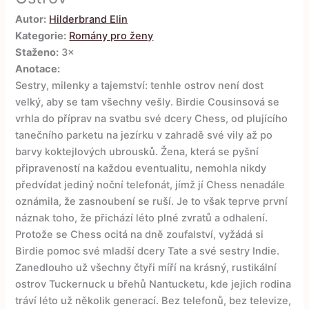
Autor:
Hilderbrand Elin
Kategorie:
Romány pro ženy
Staženo:
3×
Anotace:
Sestry, milenky a tajemství: tenhle ostrov není dost
velký, aby se tam všechny vešly. Birdie Cousinsová se
vrhla do příprav na svatbu své dcery Chess, od plujícího
tanečního parketu na jezírku v zahradě své vily až po
barvy koktejlových ubrousků. Žena, která se pyšní
připraveností na každou eventualitu, nemohla nikdy
předvídat jediný noční telefonát, jímž jí Chess nenadále
oznámila, že zasnoubení se ruší. Je to však teprve první
náznak toho, že přichází léto plné zvratů a odhalení.
Protože se Chess ocitá na dně zoufalství, vyžádá si
Birdie pomoc své mladší dcery Tate a své sestry Indie.
Zanedlouho už všechny čtyři míří na krásný, rustikální
ostrov Tuckernuck u břehů Nantucketu, kde jejich rodina
tráví léto už několik generací. Bez telefonů, bez televize,