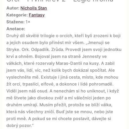
Autor:
Nicholls Stan
Kategorie:
Fantasy
Staženo:
1×
Anotace:
Druhý díl skvělé trilogie o orcích, kteří byli zrozeni k boji
a jejich osudem bylo přinést mír všem. „Jmenuji se
Stryke. Ork. Odpadlík. Zrůda. Provedl jsem svoji jednotku
krví a ohněm. Bojoval jsem na straně Jennesty ve
válkách, které rozervaly Maras-Dantii na kusy. A zabil
jsem vás, lidí, víc, než kolik bych dokázal spočítat. Ale
vyslechněte mě. Existuje i jiná cesta, místo, kde mohou
žít orci, trpaslíci, elfové, a dokonce i lidé pohromadě.
Viděl jsem náš osud. A nenechám si ho uniknout, i když
mě štvete jako divokou zvěř a mí válečníci jeden po
druhém umírají. Musím přežít, protože se blíží válka,
která nás všechny zničí. Buď jste se mnou, nebo jste
proti mně. A pokud se mi chcete postavit, dávejte si
dobrý pozor.“