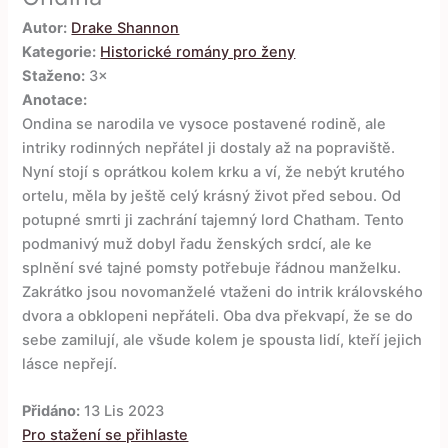
Autor:
Drake Shannon
Kategorie:
Historické romány pro ženy
Staženo:
3×
Anotace:
Ondina se narodila ve vysoce postavené rodině, ale
intriky rodinných nepřátel ji dostaly až na popraviště.
Nyní stojí s oprátkou kolem krku a ví, že nebýt krutého
ortelu, měla by ještě celý krásný život před sebou. Od
potupné smrti ji zachrání tajemný lord Chatham. Tento
podmanivý muž dobyl řadu ženských srdcí, ale ke
splnění své tajné pomsty potřebuje řádnou manželku.
Zakrátko jsou novomanželé vtaženi do intrik královského
dvora a obklopeni nepřáteli. Oba dva překvapí, že se do
sebe zamilují, ale všude kolem je spousta lidí, kteří jejich
lásce nepřejí.
Přidáno:
13 Lis 2023
Pro stažení se přihlaste