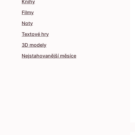
Knihy
Filmy
Noty
Textové hry
3D modely
Nejstahovanější měsíce