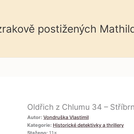
 zrakově postižených Mathil
Oldřich z Chlumu 34 – Stříb
Autor:
Vondruška Vlastimil
Kategorie:
Historické detektivky a thrillery
Staženo:
11×