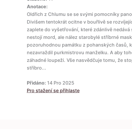
Anotace:
Oldřich z Chlumu se se svými pomocníky pano
Divišem tentokrát ocitne v bouřlivě se rozvíjej
zaplete do vyšetřování, které zdánlivě nedává
nestojí mord, ale nález starobylé stříbrné masky
pozoruhodnou památku z pohanských časů, k
nezavraždil purkmistrovu manželku. A aby toh
záhadné loupeži. Vše nasvědčuje tomu, že sto
stříbro...
Přidáno:
14 Pro 2025
Pro stažení se přihlaste