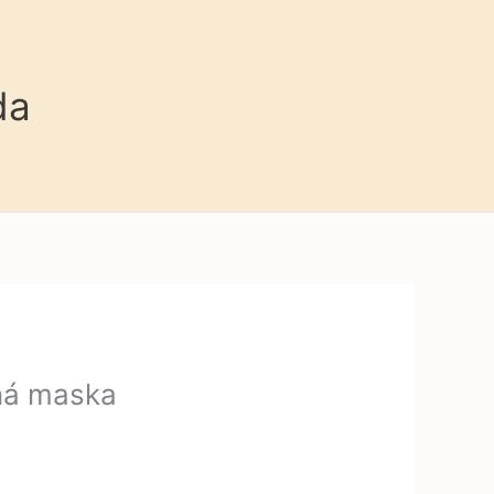
da
rná maska