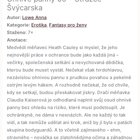
Švýcarska
Autor:
Lowe Anna
Kategorie:
Erotika
,
Fantasy pro ženy
Staženo:
7×
Anotace:
Medvědí měňavec Heath Cauley si myslel, že jeho
nejnovější práce v ochrance bude jako každá jiná –
večírky, společenská setkání a nevychovaná dědička,
kterou bude muset vystát. Nečekal však tvrdohlavou,
nezávislou ohnivou pannu s prudkou povahou a pekelně
ostrým levým hákem. A rozhodně nečekal, že od chvíle,
kdy se setkají, budou přeskakovat jiskry. Dračí měňavka
Claudia Kaiserová je odhodlaná naplnit svůj osud ohnivé
panny bez ohledu na riziko, které musí podstoupit. Je
ochránkyně, ne dáma v nesnázích. Ale ne každý to tak
vidí, a tak nemůže udělat ani krok, aniž by jí byla v patách
skupina bodyguardů. A to včetně zajímavého – ehm,
otravného – nováčka se zlatohnědýma očima a záhadnou