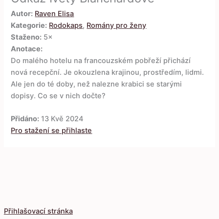
Autor:
Raven Elisa
Kategorie:
Rodokaps
,
Romány pro ženy
Staženo:
5×
Anotace:
Do malého hotelu na francouzském pobřeží přichází
nová recepční. Je okouzlena krajinou, prostředím, lidmi.
Ale jen do té doby, než nalezne krabici se starými
dopisy. Co se v nich dočte?
Přidáno:
13 Kvě 2024
Pro stažení se přihlaste
Přihlašovací stránka