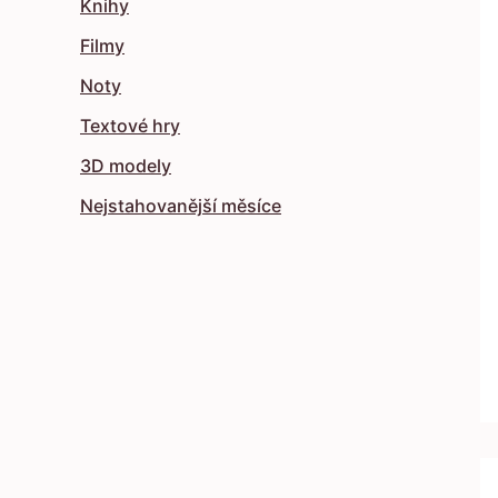
Knihy
Filmy
Noty
Textové hry
3D modely
Nejstahovanější měsíce