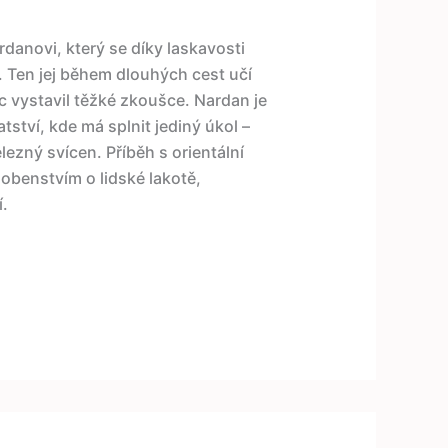
anovi, který se díky laskavosti
 Ten jej během dlouhých cest učí
ec vystavil těžké zkoušce. Nardan je
ství, kde má splnit jediný úkol –
ezný svícen. Příběh s orientální
obenstvím o lidské lakotě,
.