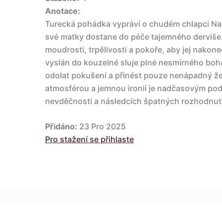
Anotace:
Turecká pohádka vypráví o chudém chlapci Nard
své matky dostane do péče tajemného derviše.
moudrosti, trpělivosti a pokoře, aby jej nakon
vyslán do kouzelné sluje plné nesmírného bohat
odolat pokušení a přinést pouze nenápadný žel
atmosférou a jemnou ironií je nadčasovým pod
nevděčnosti a následcích špatných rozhodnutí
Přidáno:
23 Pro 2025
Pro stažení se přihlaste