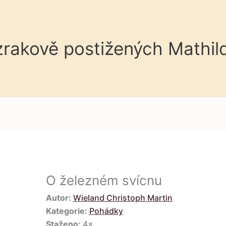
 zrakově postižených Mathil
O železném svícnu
Autor:
Wieland Christoph Martin
Kategorie:
Pohádky
Staženo:
4×