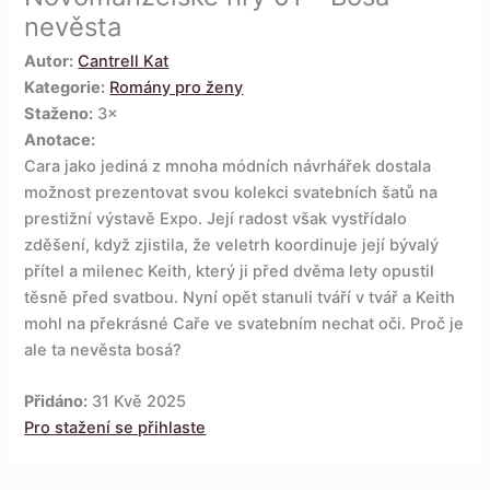
nevěsta
Autor:
Cantrell Kat
Kategorie:
Romány pro ženy
Staženo:
3×
Anotace:
Cara jako jediná z mnoha módních návrhářek dostala
možnost prezentovat svou kolekci svatebních šatů na
prestižní výstavě Expo. Její radost však vystřídalo
zděšení, když zjistila, že veletrh koordinuje její bývalý
přítel a milenec Keith, který ji před dvěma lety opustil
těsně před svatbou. Nyní opět stanuli tváří v tvář a Keith
mohl na překrásné Caře ve svatebním nechat oči. Proč je
ale ta nevěsta bosá?
Přidáno:
31 Kvě 2025
Pro stažení se přihlaste