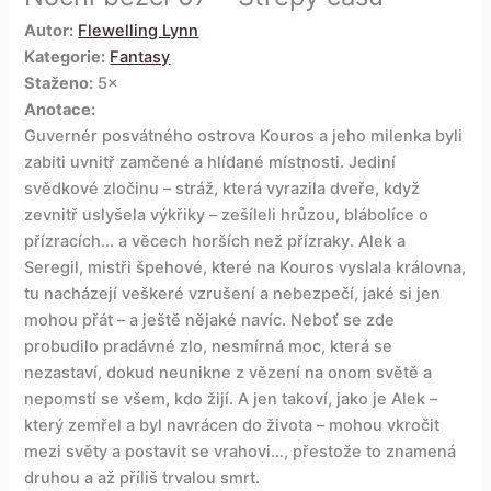
Autor:
Flewelling Lynn
Kategorie:
Fantasy
Staženo:
5×
Anotace:
Guvernér posvátného ostrova Kouros a jeho milenka byli
zabiti uvnitř zamčené a hlídané místnosti. Jediní
svědkové zločinu – stráž, která vyrazila dveře, když
zevnitř uslyšela výkřiky – zešíleli hrůzou, blábolíce o
přízracích… a věcech horších než přízraky. Alek a
Seregil, mistři špehové, které na Kouros vyslala královna,
tu nacházejí veškeré vzrušení a nebezpečí, jaké si jen
mohou přát – a ještě nějaké navíc. Neboť se zde
probudilo pradávné zlo, nesmírná moc, která se
nezastaví, dokud neunikne z vězení na onom světě a
nepomstí se všem, kdo žijí. A jen takoví, jako je Alek –
který zemřel a byl navrácen do života – mohou vkročit
mezi světy a postavit se vrahovi…, přestože to znamená
druhou a až příliš trvalou smrt.