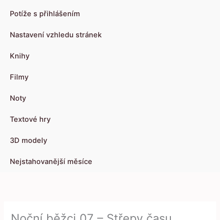
Potíže s přihlášením
Nastavení vzhledu stránek
Knihy
Filmy
Noty
Textové hry
3D modely
Nejstahovanější měsíce
Noční běžci 07 – Střepy času