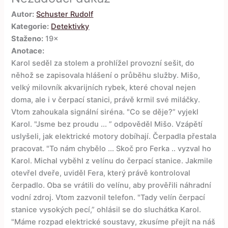
Autor:
Schuster Rudolf
Kategorie:
Detektivky
Staženo:
19×
Anotace:
Karol seděl za stolem a prohlížel provozní sešit, do
něhož se zapisovala hlášení o průběhu služby. Mišo,
velký milovník akvarijních rybek, které choval nejen
doma, ale i v čerpací stanici, právě krmil své miláčky.
Vtom zahoukala signální siréna. "Co se děje?” vyjekl
Karol. "Jsme bez proudu ... ” odpověděl Mišo. Vzápětí
uslyšeli, jak elektrické motory dobíhají. Čerpadla přestala
pracovat. "To nám chybělo ... Skoč pro Ferka .. vyzval ho
Karol. Michal vyběhl z velínu do čerpací stanice. Jakmile
otevřel dveře, uviděl Fera, který právě kontroloval
čerpadlo. Oba se vrátili do velínu, aby prověřili náhradní
vodní zdroj. Vtom zazvonil telefon. "Tady velín čerpací
stanice vysokých pecí,” ohlásil se do sluchátka Karol.
"Máme rozpad elektrické soustavy, zkusíme přejít na náš