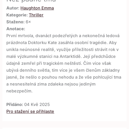
Autor:
Haughton Emma
Kategorie:
Thriller
Staženo:
6×
Anotace:
První mrtvola, dvanáct podezřelých a nekonečná ledová
prázdnota Doktorku Kate zasáhla osobní tragédie. Aby
unikla neúnosné realitě, využije příležitosti strávit rok v
malé výzkumné stanici na Antarktidě. Její předchůdce
údajně zemřel při tragickém neštěstí. Čím více však
ubývá denního světla, tím více je všem členům základny
jasné, že nešlo o pouhou nehodu a že vše pohlcující tma
a nesnesitelná zima zdaleka nejsou jediným
nebezpečím.
Přidáno:
04 Kvě 2025
Pro stažení se přihlaste