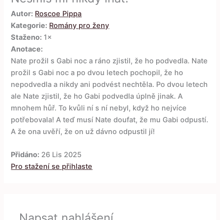
Autor:
Roscoe Pippa
Kategorie:
Romány pro ženy
Staženo:
1×
Anotace:
Nate prožil s Gabi noc a ráno zjistil, že ho podvedla. Nate
prožil s Gabi noc a po dvou letech pochopil, že ho
nepodvedla a nikdy ani podvést nechtěla. Po dvou letech
ale Nate zjistil, že ho Gabi podvedla úplně jinak. A
mnohem hůř. To kvůli ní s ní nebyl, když ho nejvíce
potřebovala! A teď musí Nate doufat, že mu Gabi odpustí.
A že ona uvěří, že on už dávno odpustil jí!
Přidáno:
26 Lis 2025
Pro stažení se přihlaste
Napsat nahlášení