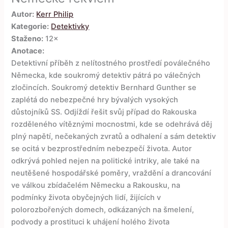
Autor:
Kerr Philip
Kategorie:
Detektivky
Staženo:
12×
Anotace:
Detektivní příběh z nelítostného prostředí poválečného
Německa, kde soukromý detektiv pátrá po válečných
zločincích. Soukromý detektiv Bernhard Gunther se
zaplétá do nebezpečné hry bývalých vysokých
důstojníků SS. Odjíždí řešit svůj případ do Rakouska
rozděleného vítěznými mocnostmi, kde se odehrává děj
plný napětí, nečekaných zvratů a odhalení a sám detektiv
se ocitá v bezprostředním nebezpečí života. Autor
odkrývá pohled nejen na politické intriky, ale také na
neutěšené hospodářské poměry, vraždění a drancování
ve válkou zbídačelém Německu a Rakousku, na
podmínky života obyčejných lidí, žijících v
polorozbořených domech, odkázaných na šmelení,
podvody a prostituci k uhájení holého života