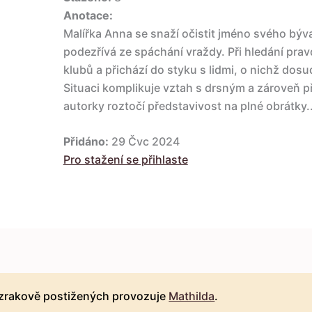
Anotace:
Malířka Anna se snaží očistit jméno svého býv
podezřívá ze spáchání vraždy. Při hledání prav
klubů a přichází do styku s lidmi, o nichž dos
Situaci komplikuje vztah s drsným a zároveň př
autorky roztočí představivost na plné obrátky..
Přidáno:
29 Čvc 2024
Pro stažení se přihlaste
 zrakově postižených provozuje
Mathilda
.