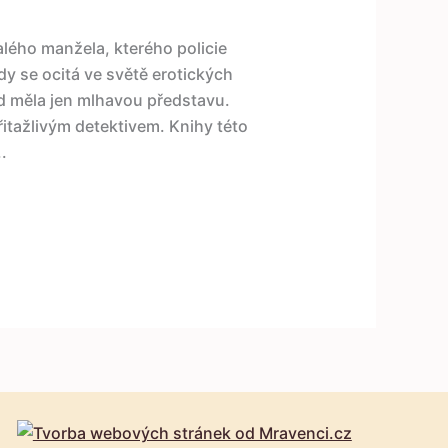
alého manžela, kterého policie
dy se ocitá ve světě erotických
ud měla jen mlhavou představu.
itažlivým detektivem. Knihy této
.