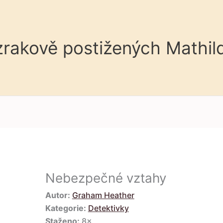
 zrakově postižených Mathil
Nebezpečné vztahy
Autor:
Graham Heather
Kategorie:
Detektivky
Staženo:
8×