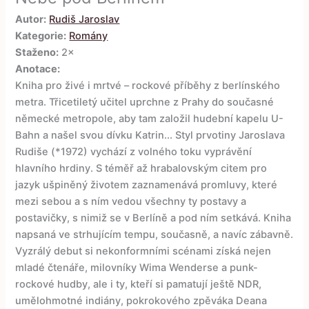
Autor:
Rudiš Jaroslav
Kategorie:
Romány
Staženo:
2×
Anotace:
Kniha pro živé i mrtvé – rockové příběhy z berlínského
metra. Třicetiletý učitel uprchne z Prahy do současné
německé metropole, aby tam založil hudební kapelu U-
Bahn a našel svou dívku Katrin... Styl prvotiny Jaroslava
Rudiše (*1972) vychází z volného toku vyprávění
hlavního hrdiny. S téměř až hrabalovským citem pro
jazyk ušpiněný životem zaznamenává promluvy, které
mezi sebou a s ním vedou všechny ty postavy a
postavičky, s nimiž se v Berlíně a pod ním setkává. Kniha
napsaná ve strhujícím tempu, současně, a navíc zábavně.
Vyzrálý debut si nekonformními scénami získá nejen
mladé čtenáře, milovníky Wima Wenderse a punk-
rockové hudby, ale i ty, kteří si pamatují ještě NDR,
umělohmotné indiány, pokrokového zpěváka Deana