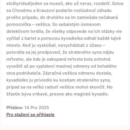
stoštyridsaťjeden sa museli, ako už neraz, rozdeliť. Sotva
sa Chosému a Krauzovi podarilo rozlúsknuť záhadu
prvého prípadu, do druhého sa im zamiešala nečakaná
pomocníčka – veštica. So sebaistým úsmevom
detektívom tvrdila, že všetky odpovede na ich otázky vie
vyčítať z kariet a pomocou kyvadielka odhalí každé tajné
miesto. Keď ju vyskúšali, nevychádzali z úžasu –
potvrdila sa jej predpoveď, že strateného syna nájdu
mŕtveho, ale kde je zakopaná mŕtvola bola ochotná
vyveštiť až po vyplatení mastnej odmeny od bohatého
otca podnikateľa. Zázračná veštica odmenu dostala,
kyvadielko ju priviedlo ku kostiam strateného syna,
prípad sa na veľkú radosť veštice mohol skončiť. No
šťastie býva vrtkavé, presne ako magické kyvadlo.
Přidáno:
14 Pro 2025
Pro stažení se přihlaste