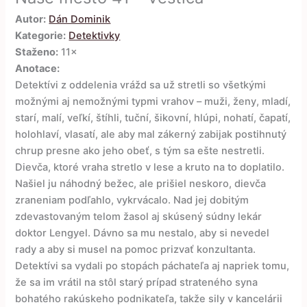
Autor:
Dán Dominik
Kategorie:
Detektivky
Staženo:
11×
Anotace:
Detektívi z oddelenia vrážd sa už stretli so všetkými
možnými aj nemožnými typmi vrahov – muži, ženy, mladí,
starí, malí, veľkí, štíhli, tuční, šikovní, hlúpi, nohatí, čapatí,
holohlaví, vlasatí, ale aby mal zákerný zabijak postihnutý
chrup presne ako jeho obeť, s tým sa ešte nestretli.
Dievča, ktoré vraha stretlo v lese a kruto na to doplatilo.
Našiel ju náhodný bežec, ale prišiel neskoro, dievča
zraneniam podľahlo, vykrvácalo. Nad jej dobitým
zdevastovaným telom žasol aj skúsený súdny lekár
doktor Lengyel. Dávno sa mu nestalo, aby si nevedel
rady a aby si musel na pomoc prizvať konzultanta.
Detektívi sa vydali po stopách páchateľa aj napriek tomu,
že sa im vrátil na stôl starý prípad strateného syna
bohatého rakúskeho podnikateľa, takže sily v kancelárii