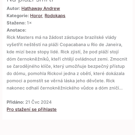
Autor:
Hathaway Andrew
Kategorie:
Horor
,
Rodokaps
Staženo:
1×
Anotace:
Rick Masters má na žádost zástupce brazilské vlády
vyšetřit neštěstí na pláži Copacabana u Rio de Janeira,
kde mizí beze stopy lidé. Rick zjistí, že pod pláží stojí
dóm černokněžníků, kteří chtějí ovládnout zemi. Zmocnit
se čarodějného klíče, který umožňuje bezpečný přístup
do dómu, pomohla Rickovi jedna z obětí, které dokázala
pomoci a pomstít se věrná láska jeho děvčete. Rick
nakonec odhalí černokněžnického vůdce a dóm zničí...
Přidáno:
21 Čvc 2024
Pro stažení se přihlaste