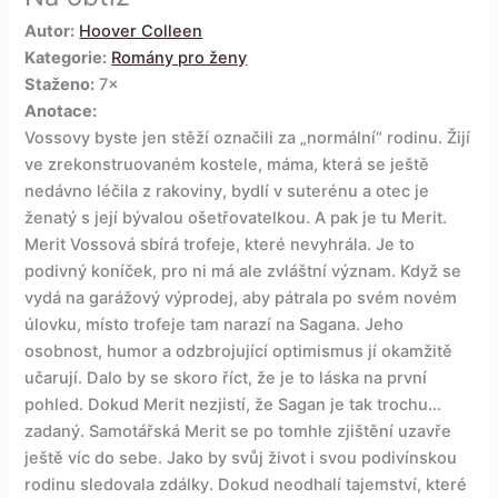
Autor:
Hoover Colleen
Kategorie:
Romány pro ženy
Staženo:
7×
Anotace:
Vossovy byste jen stěží označili za „normální“ rodinu. Žijí
ve zrekonstruovaném kostele, máma, která se ještě
nedávno léčila z rakoviny, bydlí v suterénu a otec je
ženatý s její bývalou ošetřovatelkou. A pak je tu Merit.
Merit Vossová sbírá trofeje, které nevyhrála. Je to
podivný koníček, pro ni má ale zvláštní význam. Když se
vydá na garážový výprodej, aby pátrala po svém novém
úlovku, místo trofeje tam narazí na Sagana. Jeho
osobnost, humor a odzbrojující optimismus jí okamžitě
učarují. Dalo by se skoro říct, že je to láska na první
pohled. Dokud Merit nezjistí, že Sagan je tak trochu…
zadaný. Samotářská Merit se po tomhle zjištění uzavře
ještě víc do sebe. Jako by svůj život i svou podivínskou
rodinu sledovala zdálky. Dokud neodhalí tajemství, které