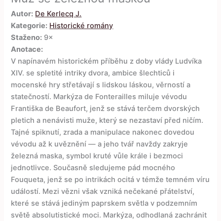
Autor:
De Kerlecq J.
Kategorie:
Historické romány
Staženo:
9×
Anotace:
V napínavém historickém příběhu z doby vlády Ludvíka
XIV. se spletité intriky dvora, ambice šlechticů i
mocenské hry střetávají s lidskou láskou, věrností a
statečností. Markýza de Fonterailles miluje vévodu
Františka de Beaufort, jenž se stává terčem dvorských
pletich a nenávisti muže, který se nezastaví před ničím.
Tajné spiknutí, zrada a manipulace nakonec dovedou
vévodu až k uvěznění — a jeho tvář navždy zakryje
železná maska, symbol kruté vůle krále i bezmoci
jednotlivce. Současně sledujeme pád mocného
Fouqueta, jenž se po intrikách ocitá v témže temném víru
událostí. Mezi vězni však vzniká nečekané přátelství,
které se stává jediným paprskem světla v podzemním
světě absolutistické moci. Markýza, odhodlaná zachránit