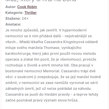
Autor:
Cook Robin
Kategorie:
Thriller
Staženo:
24×
Anotace:
Je mnoho způsobů, jak zemřít. V hypermoderní
nemocnici se k nim přidává další - nejstrašnější ze
všech… Mladá lékařka Cassandra Kingsleyová oddaně
miluje svého manžela Thomase, vynikajícího
kardiochirurga, který jako první použil novou metodu
operace a získal tím pocit, že je všemohoucí, protože
rozhoduje o životě a smrti mnoha lidí. Oba pracují v
bostonské nemocnici Memorial. Cassandru trápí dvě
věci: v soukromí ji znepokojuje, že se její manžel hodně
změnil, v nemocnici se zase nemůže vyrovnat se sérií
záhadných úmrtí, jež už nelze pokládat za náhodu.
Cassandra se pustí do hledání pravdy - a teprve tehdy
začne poznávat pravý význam slova hrůza.