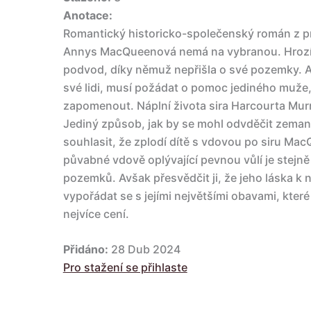
Anotace:
Romantický historicko-společenský román z pr
Annys MacQueenová nemá na vybranou. Hrozí, ž
podvod, díky němuž nepřišla o své pozemky. 
své lidi, musí požádat o pomoc jediného muže
zapomenout. Náplní života sira Harcourta Murr
Jediný způsob, jak by se mohl odvděčit zemanov
souhlasit, že zplodí dítě s vdovou po siru Mac
půvabné vdově oplývající pevnou vůlí je stejně 
pozemků. Avšak přesvědčit ji, že jeho láska k 
vypořádat se s jejími největšími obavami, kter
nejvíce cení.
Přidáno:
28 Dub 2024
Pro stažení se přihlaste