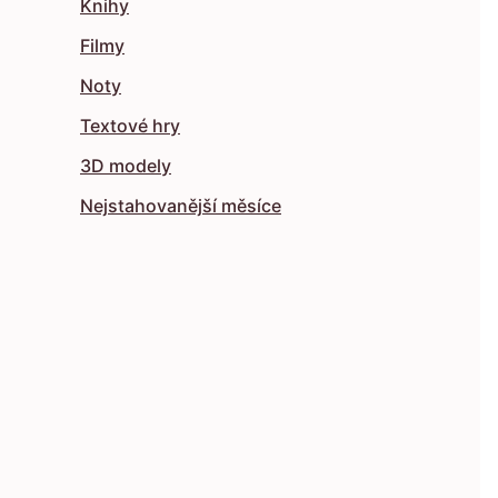
Knihy
Filmy
Noty
Textové hry
3D modely
Nejstahovanější měsíce