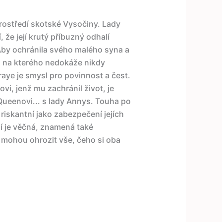
ostředí skotské Vysočiny. Lady
e její krutý příbuzný odhalí
Aby ochránila svého malého syna a
, na kterého nedokáže nikdy
aye je smysl pro povinnost a čest.
i, jenž mu zachránil život, je
Queenovi... s lady Annys. Touha po
riskantní jako zabezpečení jejích
ní je věčná, znamená také
é mohou ohrozit vše, čeho si oba