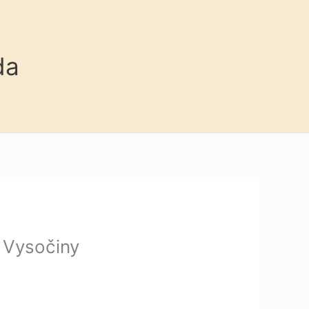
da
 Vysočiny