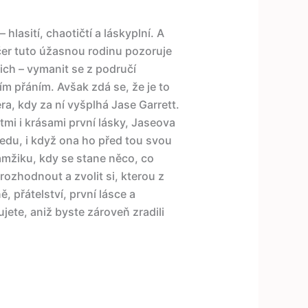
hlasití, chaotičtí a láskyplní. A
er tuto úžasnou rodinu pozoruje
ich – vymanit se z područí
ím přáním. Avšak zdá se, že je to
a, kdy za ní vyšplhá Jase Garrett.
mi i krásami první lásky, Jaseova
edu, i když ona ho před tou svou
kamžiku, kdy se stane něco, co
rozhodnout a zvolit si, kterou z
, přátelství, první lásce a
jete, aniž byste zároveň zradili