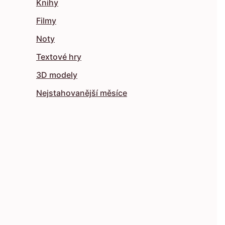
Knihy
Filmy
Noty
Textové hry
3D modely
Nejstahovanější měsíce