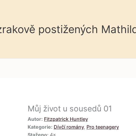
 zrakově postižených Mathil
Můj život u sousedů 01
Autor:
Fitzpatrick Huntley
Kategorie:
Dívčí romány
,
Pro teenagery
Staženo:
4×