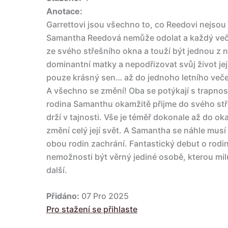
Anotace:
Garrettovi jsou všechno to, co Reedovi nejsou – 
Samantha Reedová nemůže odolat a každý več
ze svého střešního okna a touží být jednou z n
dominantní matky a nepodřizovat svůj život jej
pouze krásný sen… až do jednoho letního večer
A všechno se změní! Oba se potýkají s trapnost
rodina Samanthu okamžitě přijme do svého stř
drží v tajnosti. Vše je téměř dokonale až do o
změní celý její svět. A Samantha se náhle musí 
obou rodin zachrání. Fantastický debut o rodině
nemožnosti být věrný jediné osobě, kterou milu
další.
Přidáno:
07 Pro 2025
Pro stažení se přihlaste